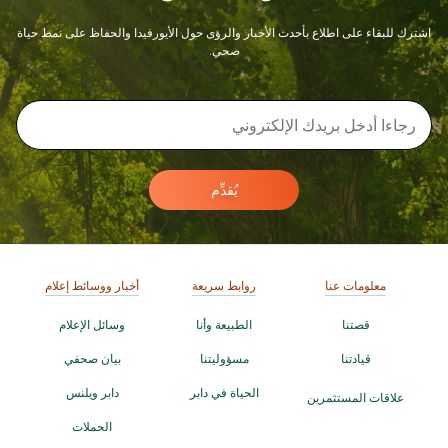
اشترك للبقاء على اطلاع بأحدث الأخبار والرؤى حول الأيورفيدا والحفاظ على نمط حياة
صحي.
يُقدِّم
معلومات عنا
روابط سريعة
أخبار ووسائط إعلام
قصتنا
الطبيعة وأنا
وسائل الإعلام
قيادتنا
مسؤوليتنا
بيان صحفي
الحياة في دابر
دابر ويلنس
علاقات المستثمرين
الحملات