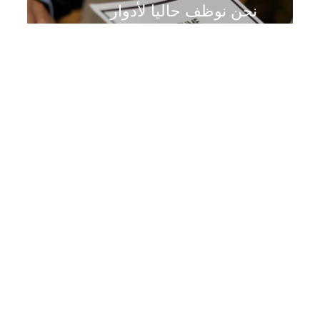
نحن نوظف حاليا لأدوار
متعددة ، يرجى النقر أدناه
للتقديم.
قدم الآن
ابق على اطلاع
اشترك للبقاء على اطلاع بأحدث الأخبار والرؤى حول الأيورفيدا والحفاظ على نمط حياة
صحي.