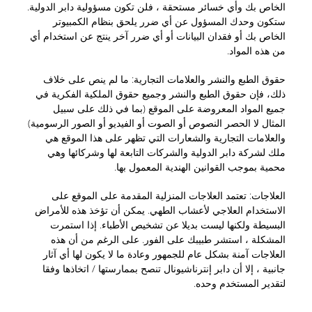
الخاص بك وأي خسائر مستحقة ، فلن تكون مسؤولية دابر الدولية.
ستكون وحدك المسؤول عن أي ضرر يلحق بنظام الكمبيوتر
الخاص بك أو فقدان البيانات أو أي ضرر آخر ينتج عن استخدام أي
من هذه المواد.
حقوق الطبع والنشر والعلامات التجارية
: ما لم ينص على خلاف
ذلك، فإن حقوق الطبع والنشر وجميع حقوق الملكية الفكرية في
جميع المواد المعروضة على الموقع (بما في ذلك على سبيل
المثال لا الحصر النصوص أو الصوت أو الفيديو أو الصور الرسومية)
والعلامات التجارية والشعارات التي تظهر على هذا الموقع هي
ملك لشركة دابر الدولية والشركات التابعة لها وشركائها وهي
محمية بموجب القوانين الهندية المعمول بها.
العلاجات
: تعتمد العلاجات المنزلية المقدمة على الموقع على
الاستخدام العلاجي لأعشاب الطهي. يمكن أن تؤخذ هذه للأمراض
البسيطة ولكنها ليست بديلا عن تشخيص الأطباء. إذا استمرت
المشكلة ، استشر طبيبك على الفور. على الرغم من أن هذه
العلاجات آمنة بشكل عام للجمهور وعادة ما لا يكون لها أي آثار
جانبية ، إلا أن دابر إنترناشيونال تنصح بممارستها / اتخاذها وفقا
لتقدير المستخدم وحده.