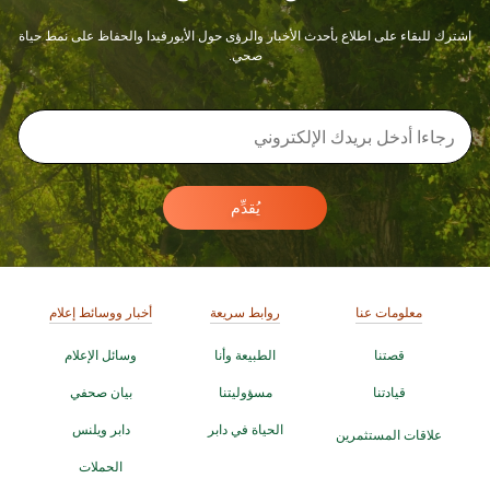
اشترك للبقاء على اطلاع بأحدث الأخبار والرؤى حول الأيورفيدا والحفاظ على نمط حياة
صحي.
يُقدِّم
معلومات عنا
روابط سريعة
أخبار ووسائط إعلام
قصتنا
الطبيعة وأنا
وسائل الإعلام
قيادتنا
مسؤوليتنا
بيان صحفي
الحياة في دابر
دابر ويلنس
علاقات المستثمرين
الحملات