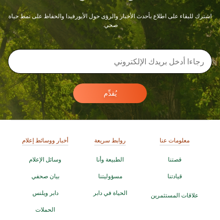
اشترك للبقاء على اطلاع بأحدث الأخبار والرؤى حول الأيورفيدا والحفاظ على نمط حياة
صحي.
يُقدِّم
معلومات عنا
روابط سريعة
أخبار ووسائط إعلام
قصتنا
الطبيعة وأنا
وسائل الإعلام
قيادتنا
مسؤوليتنا
بيان صحفي
الحياة في دابر
دابر ويلنس
علاقات المستثمرين
الحملات