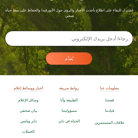
اشترك للبقاء على اطلاع بأحدث الأخبار والرؤى حول الأيورفيدا والحفاظ على نمط حياة
صحي.
يُقدِّم
معلومات عنا
روابط سريعة
أخبار ووسائط إعلام
قصتنا
الطبيعة وأنا
وسائل الإعلام
قيادتنا
مسؤوليتنا
بيان صحفي
الحياة في دابر
دابر ويلنس
علاقات المستثمرين
الحملات