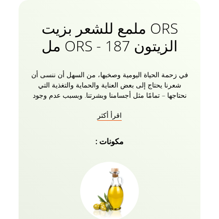
ORS ملمع للشعر بزيت
الزيتون ORS - 187 مل
في زحمة الحياة اليومية وصخبها، من السهل أن ننسى أن
شعرنا يحتاج إلى بعض العناية والحماية والتغذية التي
نحتاجها – تمامًا مثل أجسامنا وبشرتنا. وبسبب عدم وجود
ذلك، تبدأ الملوثات الدقيقة والغبار في إتلاف فروة الرأس
اقرأ أكثر
وخصلات الشعر مما يؤدي إلى تساقط الشعر وقشرة
الرأس والبهتان والتجعد ومجموعة كاملة من المشاكل
الأخرى. نحن في دابر ندرك في دابر احتياجاتك واحتياجات
مكونات :
شعرك، وقد طورنا بخاخ زيت الزيتون المغذي للشعر الذي
يعتني بجميع مشاكل شعرك من الجذور إلى الأطراف.
يمكن للشعر الجاف والباهت والمجعد أن يستعيد ترطيبه
ونعومته وبريقه على الفور مع بخاخ زيت الزيتون المغذي
للشعر اللامع ORS. نستخدم أفضل المكونات الطبيعية في
تركيبات منتجاتنا لنقدم لكِ الأفضل فقط. يجمع هذا الرذاذ
المغذي للشعر بين ترطيب الشعر والعناية بالشعر، ويجدد
خصلات شعرك، هذا المنتج مصنوع سريرياً بدون مواد