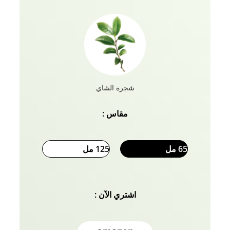
شجرة الشاي
مقاس :
65 مل
125 مل
اشتري الآن :