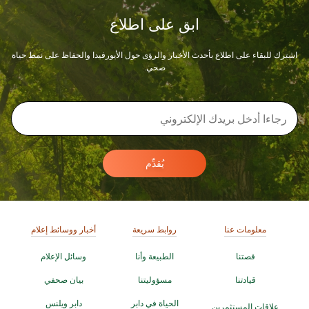
ابق على اطلاع
اشترك للبقاء على اطلاع بأحدث الأخبار والرؤى حول الأيورفيدا والحفاظ على نمط حياة
صحي.
يُقدِّم
معلومات عنا
روابط سريعة
أخبار ووسائط إعلام
قصتنا
الطبيعة وأنا
وسائل الإعلام
قيادتنا
مسؤوليتنا
بيان صحفي
الحياة في دابر
دابر ويلنس
علاقات المستثمرين