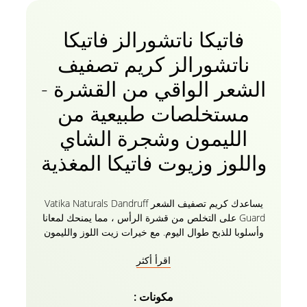
فاتيكا ناتشورالز فاتيكا
ناتشورالز كريم تصفيف
الشعر الواقي من القشرة -
مستخلصات طبيعية من
الليمون وشجرة الشاي
واللوز وزيوت فاتيكا المغذية
يساعدك كريم تصفيف الشعر Vatika Naturals Dandruff
Guard على التخلص من قشرة الرأس ، مما يمنحك لمعانا
وأسلوبا للذبح طوال اليوم. مع خيرات زيت اللوز والليمون
وشجرة الشاي. مع كريم فاتيكا للشعر للرجال والنساء ،
اقرأ أكثر
اترك كل ما يقلق من قشرة الرأس وراءك. امنح نفسك
هذا الأسلوب الإضافي والمظهر الذي يستحقه شعرك!
مكونات :