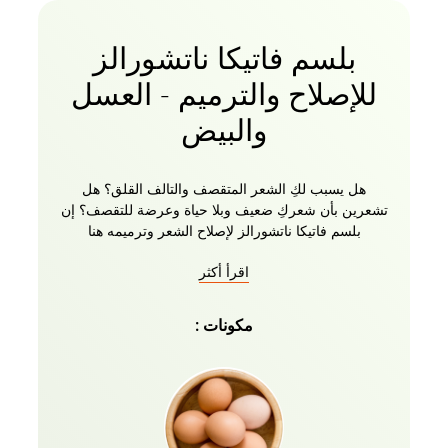
بلسم فاتيكا ناتشورالز
للإصلاح والترميم - العسل
والبيض
هل يسبب لكِ الشعر المتقصف والتالف القلق؟ هل
تشعرين بأن شعركِ ضعيف وبلا حياة وعرضة للتقصف؟ إن
بلسم فاتيكا ناتشورالز لإصلاح الشعر وترميمه هنا
لمساعدتك! هذا البلسم لإصلاح الشعر الغني بمكونات
اقرأ أكثر
طبيعية مثل البيض والعسل هو الحل المثالي للشعر التالف
والضعيف. يجعل المزيج القوي من زيوت فاتيكا والوصفة
العشبية من هذا البلسم الحل الأمثل لتغذية الشعر. فهو
مكونات :
يتغلغل بعمق في شعرك، من الجذور إلى الأطراف، ويجدد
رطوبة الشعر ويعيد له قوته وحيويته. قولي وداعًا لتكسر
الشعر وتقصفه وتلفه الناتج عن التصفيف بالحرارة والمواد
الكيميائية القاسية، واستقبلي خصلات شعركِ الصحية
والقوية والحيوية مع بلسم فاتيكا ناتشرالز لإصلاح الشعر
واستعادته. للحصول على أفضل النتائج، استخدمي هذا