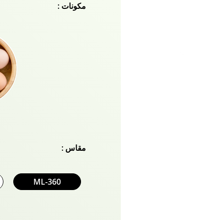
مكونات :
مقاس :
360-ML