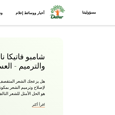
مسؤوليتنا
أخبار ووسائط إعلام
وظ
شامبو فاتيكا نا
والترميم - الع
هل يزعجك الشعر المتقصف وا
لإصلاح وترميم الشعر بمكو
هو الحل الأمثل للشعر التال
بزيوت فاتيكا ووصفته العش
اقرأ أكثر
من الجذور إلى الأطراف ويج