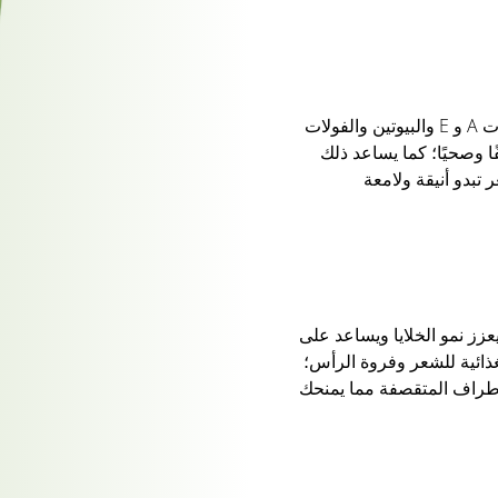
غذاء خارق للشعر - البيض غني بفيتامينات A و E والبيوتين والفولات
ا وصحيًا؛ كما يساعد ذلك
بدو أنيقة ولامعة
زز نمو الخلايا ويساعد على
غذائية للشعر وفروة الرأس؛
أطراف المتقصفة مما يمنحك