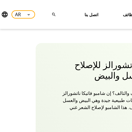
ائف
اتصل بنا
تشورالز للإصلاح
سل والبيض
لتالف؟ إن شامبو فاتيكا ناتشورالز
نات طبيعية جيدة وهي البيض والعسل
ف. هذا الشامبو لإصلاح الشعر غني
بية، ويغذي المنتج شعركِ بشكل مكثف
دد رطوبته.