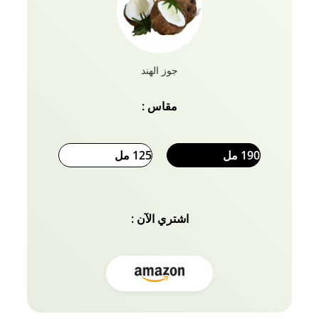
جوز الهند
مقاس :
190 مل
125 مل
اشتري الآن :