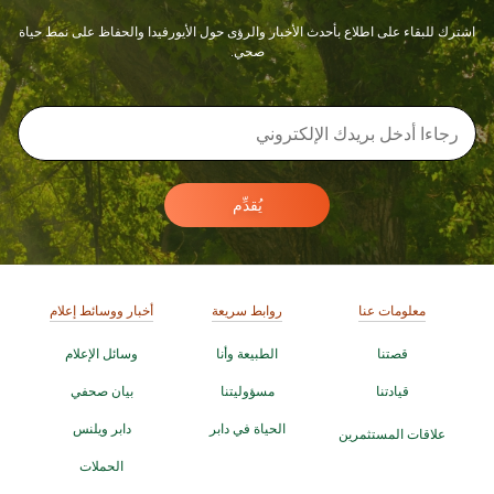
اشترك للبقاء على اطلاع بأحدث الأخبار والرؤى حول الأيورفيدا والحفاظ على نمط حياة
صحي.
يُقدِّم
معلومات عنا
روابط سريعة
أخبار ووسائط إعلام
قصتنا
الطبيعة وأنا
وسائل الإعلام
قيادتنا
مسؤوليتنا
بيان صحفي
الحياة في دابر
دابر ويلنس
علاقات المستثمرين
الحملات