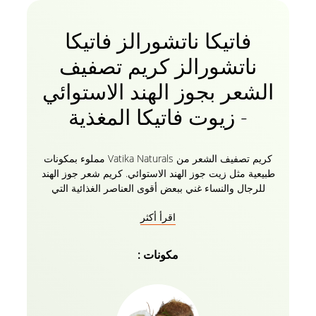
فاتيكا ناتشورالز فاتيكا
ناتشورالز كريم تصفيف
الشعر بجوز الهند الاستوائي
- زيوت فاتيكا المغذية
كريم تصفيف الشعر من Vatika Naturals مملوء بمكونات
طبيعية مثل زيت جوز الهند الاستوائي. كريم شعر جوز الهند
للرجال والنساء غني ببعض أقوى العناصر الغذائية التي
كانت سر الشعر اللامع والكثيف. مع كريم فاتيكا للشعر ،
اقرأ أكثر
يمكنك أن تقول مرحبا للشعر الكثيف الكثيف!
مكونات :