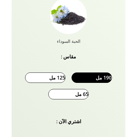
الحبة السوداء
مقاس :
190 مل
125 مل
65 مل
اشتري الآن :