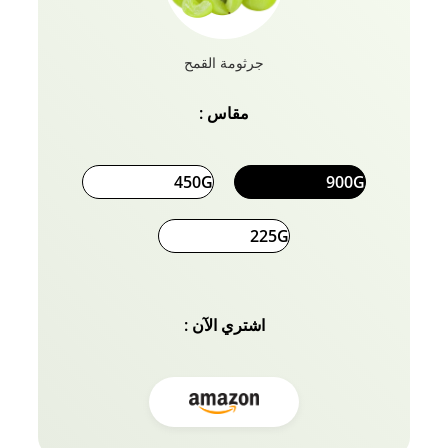
جرثومة القمح
مقاس :
450G
900G
225G
اشتري الآن :