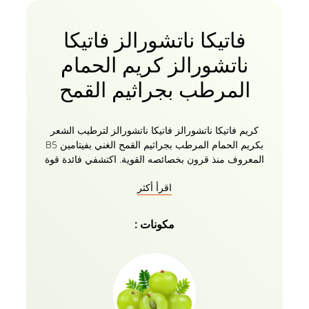
فاتيكا ناتشورالز فاتيكا
ناتشورالز كريم الحمام
المرطب بجراثيم القمح
كريم فاتيكا ناتشورالز فاتيكا ناتشورالز لترطيب الشعر
بكريم الحمام المرطب بجراثيم القمح الغني بفيتامين B5
المعروف منذ قرون بخصائصه القوية. اكتشفي فائدة قوة
ولمعان شعرك كما لم يحدث من قبل مع تركيبة كريم
اقرأ أكثر
الشعر الفريدة التي تحمي الشعر من التلف الناتج عن
الحرارة. حان الوقت للاستفادة من الفوائد التي تقوي
شعرك وتغذيه بمكونات طبيعية. ثبات ناعم بدون ملمس لا
مكونات :
يثقل شعركِ. تجعيدات خالية من التجعد ومحددة باستمرار
– في أي مناخ.