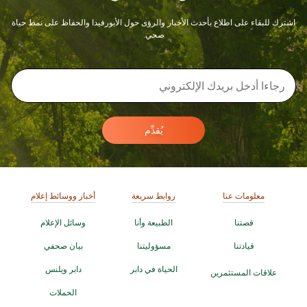
اشترك للبقاء على اطلاع بأحدث الأخبار والرؤى حول الأيورفيدا والحفاظ على نمط حياة
صحي.
يُقدِّم
معلومات عنا
روابط سريعة
أخبار ووسائط إعلام
قصتنا
الطبيعة وأنا
وسائل الإعلام
قيادتنا
مسؤوليتنا
بيان صحفي
الحياة في دابر
دابر ويلنس
علاقات المستثمرين
الحملات