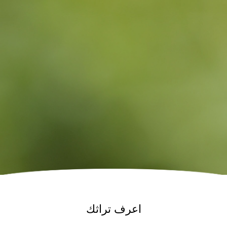
اعرف تراثك