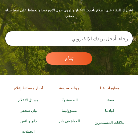
اشترك للبقاء على اطلاع بأحدث الأخبار والرؤى حول الأيورفيدا والحفاظ على نمط حياة
صحي.
يُقدِّم
معلومات عنا
روابط سريعة
أخبار ووسائط إعلام
قصتنا
الطبيعة وأنا
وسائل الإعلام
قيادتنا
مسؤوليتنا
بيان صحفي
الحياة في دابر
دابر ويلنس
علاقات المستثمرين
الحملات