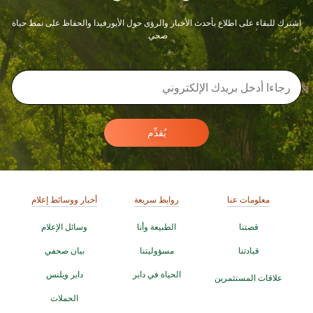
اشترك للبقاء على اطلاع بأحدث الأخبار والرؤى حول الأيورفيدا والحفاظ على نمط حياة
صحي.
يُقدِّم
معلومات عنا
روابط سريعة
أخبار ووسائط إعلام
قصتنا
الطبيعة وأنا
وسائل الإعلام
قيادتنا
مسؤوليتنا
بيان صحفي
الحياة في دابر
دابر ويلنس
علاقات المستثمرين
الحملات