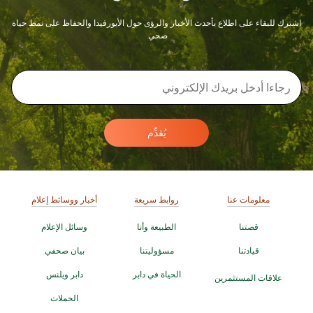
اشترك للبقاء على اطلاع بأحدث الأخبار والرؤى حول الأيورفيدا والحفاظ على نمط حياة
صحي.
يُقدِّم
معلومات عنا
روابط سريعة
أخبار ووسائط إعلام
قصتنا
الطبيعة وأنا
وسائل الإعلام
قيادتنا
مسؤوليتنا
بيان صحفي
الحياة في دابر
دابر ويلنس
علاقات المستثمرين
الحملات