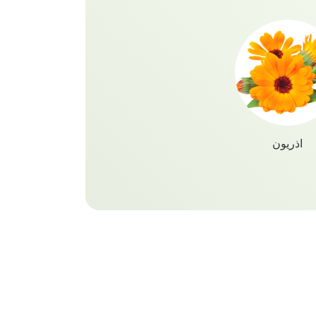
ى مناديل مبللة للبشرة بعد الشمع مجانا
اذريون