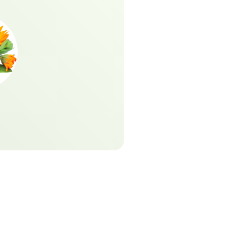
USA الخاصة بك واحصل عل
تماما!