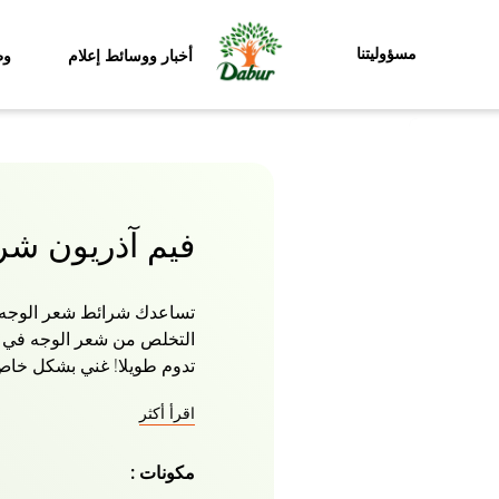
مسؤوليتنا
أخبار ووسائط إعلام
وظ
فيم آذريون شر
التخلص من شعر الوجه في ث
تدوم طويلا! غني بشكل خاص
ناعمة دون فوضى. آذريون غن
اقرأ أكثر
تساعد في الحفاظ على رطوبة
، تمسك حتى بأقصر فترة وت
مكونات :
الوقت للتوقف عن القلق وال