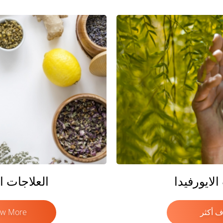
لايورفيدا
العلاجات ا
ف أكثر
w More