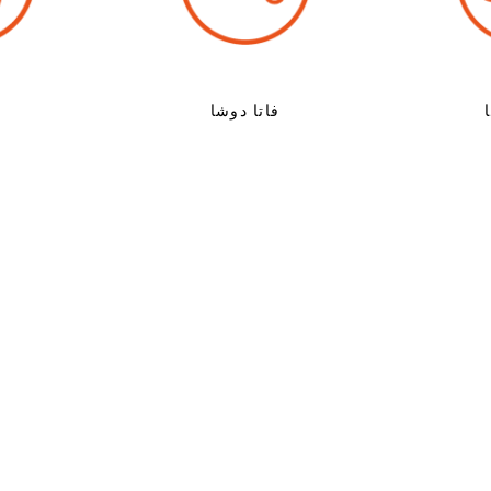
فاتا دوشا
ب
العلاجات المنزلية الطبيعية
الزمن ، مما يوفر فوائد قيمة لعدة قرون. وهي لا تزال على نفس القدر م
 الرفاهية العامة. ومع ذلك ، يكمن المفتاح في اعتماد نهج شامل ينسق ا