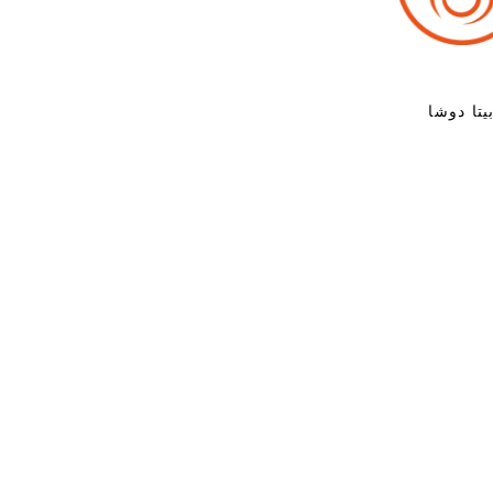
يتا دوشا
ن الأهمية في عالم اليوم. تقدم الطبيعة بسخاء مجموعة من
لعقل والجسد والروح ، مما يضمن حالة كاملة من العافية.