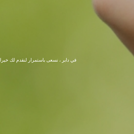
في دابر ، نسعى باستمرار لنقدم لك خيرا