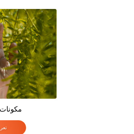
مكونات ا
تعر