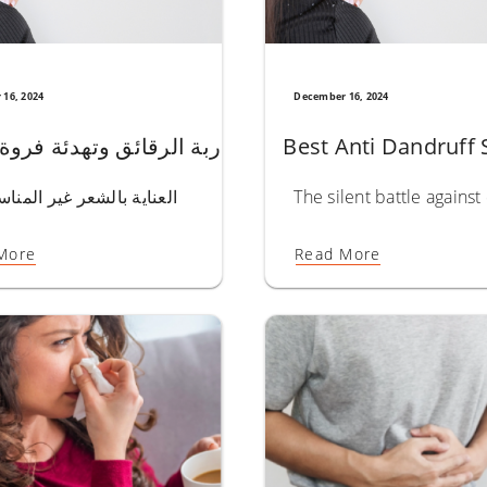
16, 2024
December 16, 2024
Powerful Benefits for Healthier, Thicker Hair
Best Anti Dandruff 
tor oil for hair growth stands out as a tried-and-true favorite.
The silent battle agains
More
Read More