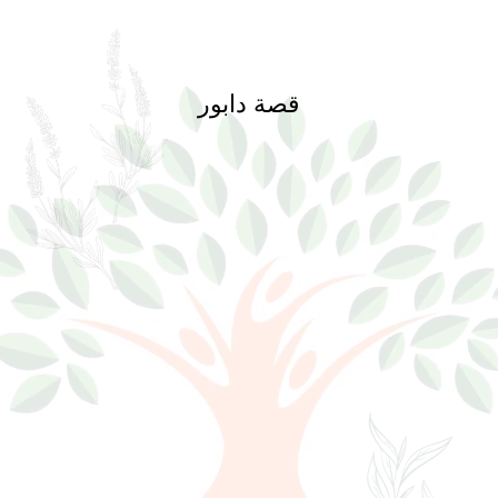
قصة دابور