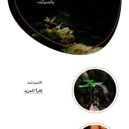
والشمولية.
الاستدامة
إقرأ المزيد