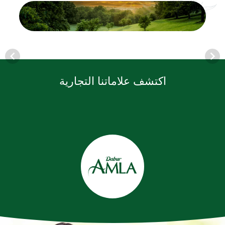
اكتشف علاماتنا التجارية
Item
1