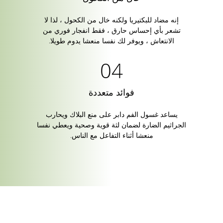
إنه مضاد للبكتيريا ولكنه خال من الكحول ، لذا لا
تشعر بأي إحساس حارق ، فقط انفجار فوري من
الانتعاش ، ويوفر لك نفسا منعشا يدوم طويلا.
فوائد متعددة
يساعد غسول الفم دابر على منع البلاك ويحارب
الجراثيم الضارة لضمان لثة قوية وصحية ويعطي نفسا
منعشا أثناء التفاعل مع الناس.