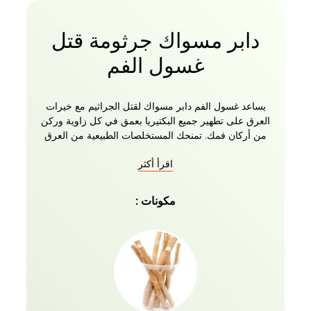
دابر مسواك جرثومة قتل
غسول الفم
يساعد غسول الفم دابر مسواك لقتل الجراثيم مع خيرات
العرق على تطهير جميع البكتيريا بعمق في كل زاوية وركن
من أركان فمك. تمنحك المستخلصات الطبيعية من العرق
نضارة إضافية إلى جانب قتل الجراثيم لتحسين صحة الفم.
اقرأ أكثر
إنه مصمم خصيصا للوصول إلى الأماكن التي لا تستطيع
فرشاة الأسنان الوصول إليها. يساعد على إزالة جميع
جزيئات الطعام والشوائب وغيرها من الحطام حتى من
مكونات :
أضيق الفجوات بين الأسنان ، وبالتالي القضاء على الجراثيم
وحماية الأسنان من التسوس والتسوس. ابتسم بثقة مع
غسول الفم دابر مسواك جرثومة القتل مع العرق الذي
يحميك من البلاك ورائحة الفم الكريهة طوال اليوم.