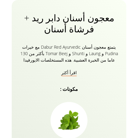
معجون أسنان دابر ريد +
فرشاة أسنان
يتمتع معجون أسنان Dabur Red Ayurvedic مع خيرات
Pudina و Laung و Shunti و Tomar Beej بأكثر من 130
عاما من الخبرة العشبية. هذه المستخلصات الايورفيدا
الطبيعية في معجون الأسنان الأحمر الخاص بك تحمي
اقرأ أكثر
ابتسامتك الثمينة مع تركيبة معجون الأسنان العضوية
الخالية من الفلورايد مع 0 مواد كيميائية ضارة. يساعدك
معجون أسنان دابر ريد على محاربة 7 مشاكل في الأسنان
مكونات :
بما في ذلك نزيف اللثة والتجاويف ورائحة الفم الكريهة
وآلام الأسنان والبلاك والجراثيم. احم عائلتك بأكملها بثقة
مع معجون أسنان دابر ريد أيورفيدا وداعا لرائحة الفم
الكريهة!