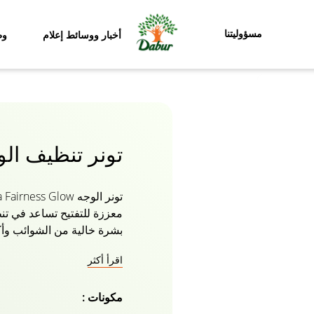
مسؤوليتنا
أخبار ووسائط إعلام
وظ
تونر تنظيف الوجه Viva
معززة للتفتيح تساعد في 
بشرة خالية من الشوائب وأك
بخصائصه لتفتيح البشرة ، و
اقرأ أكثر
مع الاستخدام المنتظم. تساع
عن طريق إزالة الجلد الميت
مكونات :
ناعمة ونضرة. الرمان الغني 
والفطريات ، ويزود البشرة 