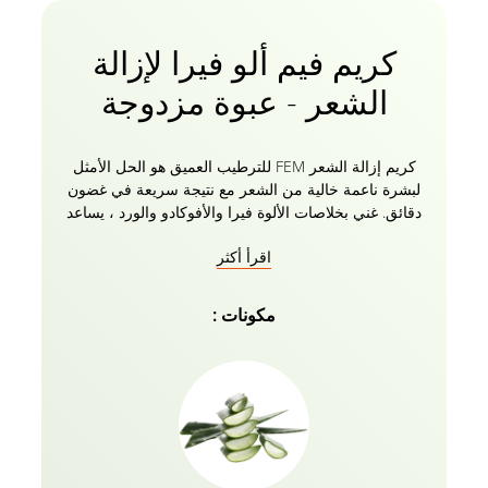
كريم فيم ألو فيرا لإزالة
الشعر - عبوة مزدوجة
كريم إزالة الشعر FEM للترطيب العميق هو الحل الأمثل
لبشرة ناعمة خالية من الشعر مع نتيجة سريعة في غضون
دقائق. غني بخلاصات الألوة فيرا والأفوكادو والورد ، يساعد
الكريم على تهدئة البشرة ، مما يعزز إبراز التوهج الداخلي.
اقرأ أكثر
يحتوي الصبار على خاصية تبريد تساعد على إزالة شعرك
دون أي إحساس بالحرقة. الأفوكادو يهدئ البشرة ويمنعها
من التلف. مستخلصات الورد ترطب البشرة وتساعد على
مكونات :
ترطيب البشرة. يأتي كريم إزالة الشعر FEM مع لوشن
العناية بالبشرة لموازنة درجة الحموضة بعد الاستخدام معه.