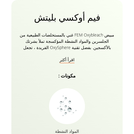
فيم أوكسي بليتش
مبيض FEM Oxybleach غني بالمستخلصات الطبيعية من
الجلسرين والمواد النشطة المؤكسجة تملأ بشرتك
بالأكسجين. بفضل تقنية OxySphere الفريدة ، تجعل
بشرتك نظيفة ومتوهجة. تمت صياغة كريم إشراقة البشرة
اقرأ أكثر
بعد التبييض بتقنية OxySphere الفريدة التي تتيح إطلاق
جزيئات الأكسجين النقي في وقت التطبيق. أخيرا ، المنتج
غني بالسيروم لإعطاء لمسة نهائية تعطي دفعة إضافية من
مكونات :
الأكسجين للوجه وتساعد على تغذية البشرة لتعزيز
إشراقها.
المواد النشطة