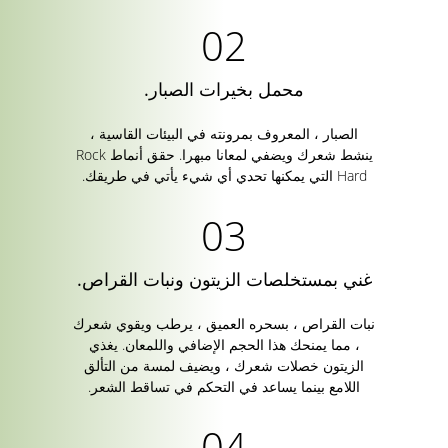
محمل بخيرات الصبار.
الصبار ، المعروف بمرونته في البيئات القاسية ،
ينشط شعرك ويضفي لمعانا مبهرا. حقق أنماط Rock
Hard التي يمكنها تحدي أي شيء يأتي في طريقك.
غني بمستخلصات الزيتون ونبات القراص.
نبات القراص ، بسحره العميق ، يرطب ويقوي شعرك
، مما يمنحك هذا الحجم الإضافي واللمعان. يغذي
الزيتون خصلات شعرك ، ويضيف لمسة من التألق
اللامع بينما يساعد في التحكم في تساقط الشعر.