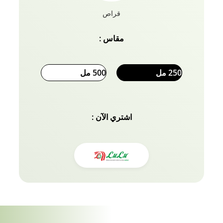
قراص
مقاس :
250 مل
500 مل
اشتري الآن :