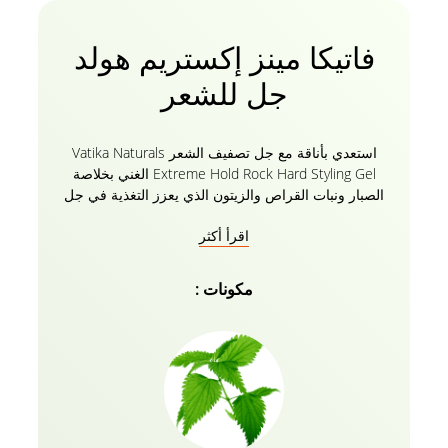
فاتيكا مينز إكستريم هولد
جل للشعر
استعدي بأناقة مع جل تصفيف الشعر Vatika Naturals
Extreme Hold Rock Hard Styling Gel الغني بخلاصة
الصبار ونبات القراص والزيتون الذي يعزز التغذية في جل
+ كريم 2 في 1. تركيبة كريم جل الشعر الطبيعية من
اقرأ أكثر
فاتيكا تمنح الجاذبية القصوى لمدة 24 ساعة! يمنح جل
فاتيكا للشعر للرجال شعرك مستوى الثبات الذي يسمح له
بالبقاء أملسا ومظهرا سهلا طوال اليوم. إنه يبسط مهمة
مكونات :
تصفيف شعرك وتثبيته وإدارته ، بغض النظر عن مدى
جموحه ، مع تغذيته بعمق. جل الشعر الخالي من الكحول لا
يترك أي بقايا ، مما يحافظ على شعرك آمنا وأنيقا!