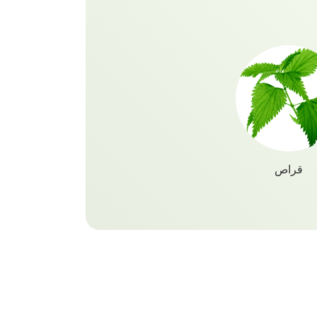
ته ، بغض النظر عن مدى جموحه ، مع
ي من الكحول لا يترك أي بقايا ، مما
ا!
قراص