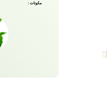
مكونات :
تصفيف شعرك وتثبيته وإدار
تغذيته بعمق. جل الشعر الخال
يحافظ على شعرك آمنا وأنيق