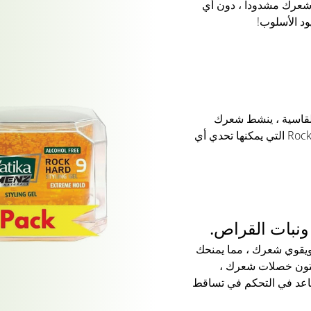
شعرك مشدودا ، دون أي
يود الأسلوب!
القاسية ، ينشط شعرك
ويضفي لمعانا مبهرا. حقق أنماط Rock Hard التي يمكنها تحدي أي
نبات القراص.
ويقوي شعرك ، مما يمنحك
زيتون خصلات شعرك ،
ساعد في التحكم في تساقط