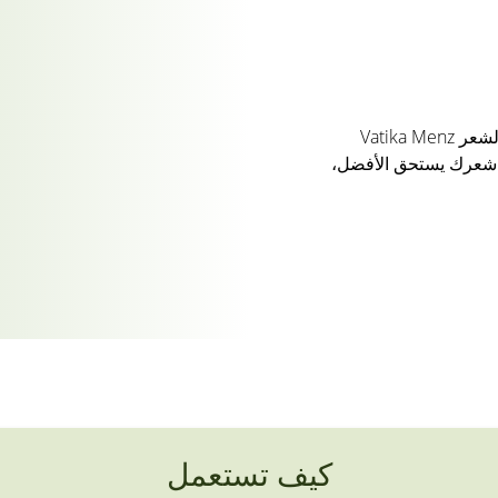
لقد حافظنا على نظافتها - جل تصفيف الشعر Vatika Menz
لكحول. شعرك يستحق الأفضل،
كيف تستعمل