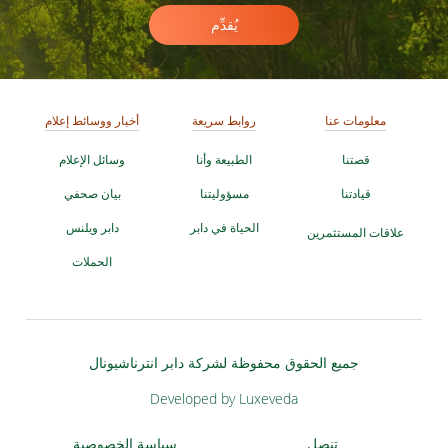
يُقدِّم
معلومات عنا
روابط سريعة
أخبار ووسائط إعلام
قصتنا
الطبيعة وأنا
وسائل الإعلام
قيادتنا
مسؤوليتنا
بيان صحفي
الحياة في دابر
دابر ويلنس
علاقات المستثمرين
الحملات
جميع الحقوق محفوظة لشركة دابر انترناشيونال
Developed by Luxeveda
تنصل
سياسة الخصوصية