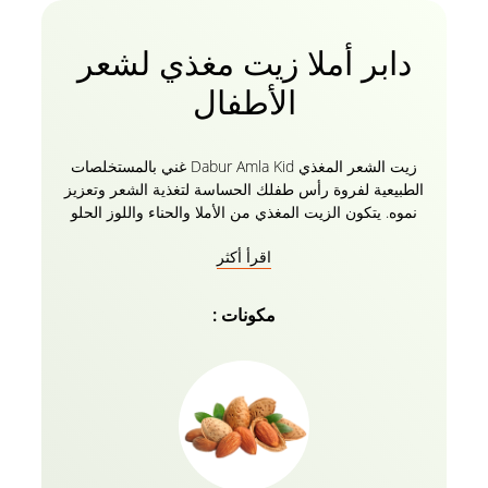
دابر أملا زيت مغذي لشعر
الأطفال
زيت الشعر المغذي Dabur Amla Kid غني بالمستخلصات
الطبيعية لفروة رأس طفلك الحساسة لتغذية الشعر وتعزيز
نموه. يتكون الزيت المغذي من الأملا والحناء واللوز الحلو
الذي يغذي شعرك من الجذور إلى الأطراف مما يجعله
اقرأ أكثر
أقوى وأكثر لمعانا وأطول وممتلئا بمضادات الأكسدة
والمواد المغذية الأخرى. غني بالخير والخصائص المغذية
لزيت اللوز والزيتون ، ويحافظ على شعرك كثيفا وكثيفا
مكونات :
تماما مثل الأميرة. يحافظ زيت دابر أملا للشعر للأطفال
على صحة شعرك وقوته وتغذيته!