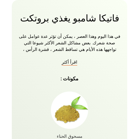
فاتيكا شامبو يغذي بروتكت
في هذا اليوم وهذا العصر ، يمكن أن تؤثر عدة عوامل على
صحة شعرك. بعض مشاكل الشعر الأكثر شيوعا التي
تواجهها هذه الأيام هي تساقط الشعر ، قشرة الرأس ،
الشعر التالف ، الشعر المجعد ، الأطراف المتقصفة ،
اقرأ أكثر
الشعر الجاف ، الشعر الخشن ، إلخ ، إليك شامبو مغذي
تماما لجميع احتياجاتك! نقدم لكم شامبو فاتيكا ناتشورالز
يغذي ويحمي مع خيرات الزيتون والحناء لأنواع الشعر
مكونات :
العادية. تضمن المكونات الطبيعية مع الوصفة العشبية
وزيوت فاتيكا الأساسية إصلاح شعرك من الجذور إلى
الأطراف ، مما يجعله ناعما ولامعا وسلسا كما لم يكن من
قبل!
مسحوق الحناء