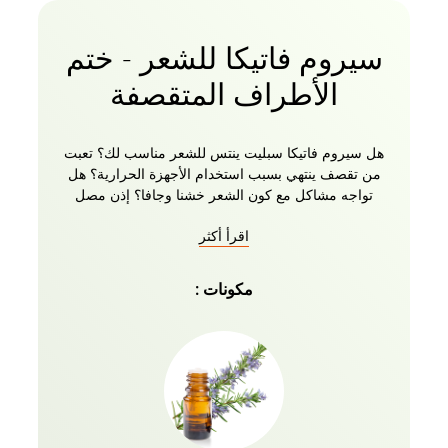
سيروم فاتيكا للشعر - ختم
الأطراف المتقصفة
هل سيروم فاتيكا سبليت ينتس للشعر مناسب لك؟ تعبت
من تقصف ينتهي بسبب استخدام الأجهزة الحرارية؟ هل
تواجه مشاكل مع كون الشعر خشنا وجافا؟ إذن مصل
فاتيكا ناتشورالز للشعر المنسكب مثالي لشعرك. يعمل
اقرأ أكثر
على الفور لإصلاح الأطراف المتقصفة عن طريق طلاء جذع
الشعرة ومنعه من الآثار الضارة للتجفيف وأدوات التسخين
الأخرى. إنه يشكل طبقة على كل خصلة شعر توفر
مكونات :
التكييف وتصلح الضرر على طول الطول بالكامل ، مما
يجعل شعرك أكثر نعومة. من المعروف أن تركيبته الفريدة
والطبيعية وخفيفة الوزن الغنية بالمكونات الطبيعية مثل
إكليل الجبل تعمل على إصلاح الأطراف المتقصفة وجعل
الشعر أقوى ، مما يساعد على التخلص من الأطراف
المتقصفة غير الصحية بمرور الوقت. الكركديه يمنع تساقط
الشعر وتقصف الأطراف. جعل الشعر ناعما وسهل
التصفيف. يحتوي الأفوكادو على البيوتين والزيوت الغنية