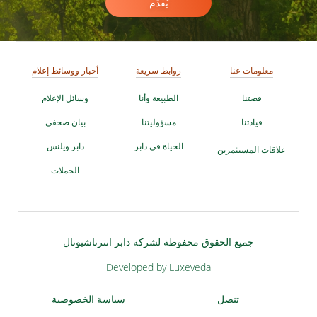
يُقدِّم
معلومات عنا
روابط سريعة
أخبار ووسائط إعلام
قصتنا
الطبيعة وأنا
وسائل الإعلام
قيادتنا
مسؤوليتنا
بيان صحفي
الحياة في دابر
دابر ويلنس
علاقات المستثمرين
الحملات
جميع الحقوق محفوظة لشركة دابر انترناشيونال
Developed by Luxeveda
تنصل
سياسة الخصوصية