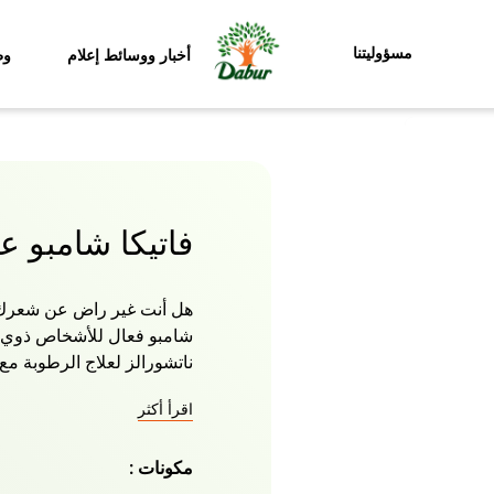
مسؤوليتنا
أخبار ووسائط إعلام
وظ
فاتيكا شامبو ع
هل أنت غير راض عن شعرك 
شامبو فعال للأشخاص ذوي ا
ناتشورالز لعلاج الرطوبة مع
والعسل الذي يساعدك على ا
اقرأ أكثر
شعرك يبدو حيويا وصحيا. تتأك
بالوصفة العشبية من تنظيف ا
مكونات :
يمنح الشعر الناعم والحريري
واحصلي على شعر ناعم جميل 