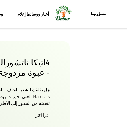
مسؤوليتنا
أخبار ووسائط إعلام
وظ
فاتيكا ناتشورا
- عبوة مزدوجة
Naturals الغني بخي
تغذيته من الجذور إلى الأطر
العشبية هي كل ما تحتاجه لر
اقرأ أكثر
الشعر الضعيف والترحيب ب
واللامعة مع شامبو فاتيكا ال