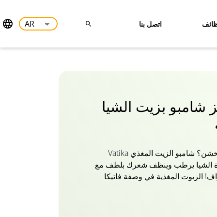
ائف
اتصل بنا
لز شامبو بزيت الشيا
هل يقلقك الشعر الجاف والخشن؟ شامبو الزيت المغذي Vatika
رات زبدة الشيا يرطب وينظف شعرك بلطف مع
اف! الزيوت المغذية في وصفة فاتيكا
وتين العناية بشعرك! حان الوقت لتوديع
خصلات شعرك الصحية والسميكة
طبيعي الغني بزبدة الشيا! المكونات