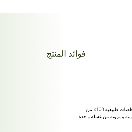
فوائد المنتج
شامبو زيت فاتيكا ناتشورالز غني بمستخلصات طبيعية 100٪ من
عومة ومرونة من غسلة واحدة