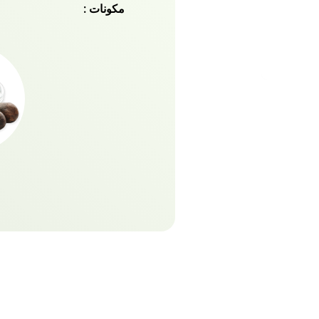
مكونات :
الطبيعية الموثوقة تعمل العج
ضعي الشامبو جيدا للحصول 
معظم أنواع الشامبو الخالية
للحصول على شعر ناعم وسل
والمحسنة لمجموعة شامبو ز
الوقت الآن لتغذية فروة رأ
ومنع تجعد الشعر وقشرة ال
مختلفة مصنوعة من زيوت فري
والأفوكادو على التوالي. ع
ناتشورالز الغني بالمستخلص