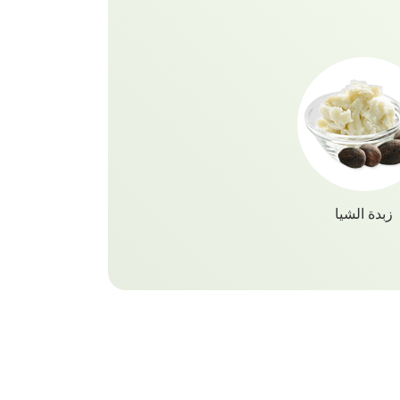
ائب لروتينك اليومي للعناية بالشعر.
على تجربة غنية بالرغوة على عكس
 من الكبريتات، ثم اشطفيه بالماء
س وصحي المظهر. التركيبة الجديدة
يت فاتيكا ناتشورالز ضد التجارب على
وتحتوي على زيت الفثالات المعدني وتركيبة خالية من PVC. حان
سك وتقليل تساقط الشعر وتقوية الشعر
رأس. تساعدك المجموعة الجميلة من
شامبو الزيت من Vatika Naturals في الحصول على شعر أحلامك
لمختلف الفوائد وأنواع الشعر. تحتوي هذه المجموعة على 3 أنواع
زبدة الشيا
دة وغريبة من الكركديه وزبدة الشيا
ش أفضل ما لديك مع شامبو زيت فاتيكا
ات الطبيعية من الزيوت.