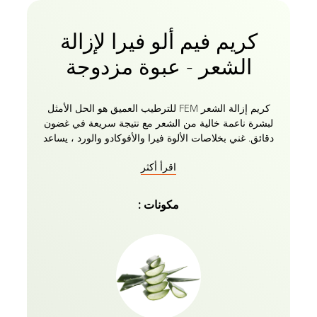
كريم فيم ألو فيرا لإزالة
الشعر - عبوة مزدوجة
كريم إزالة الشعر FEM للترطيب العميق هو الحل الأمثل
لبشرة ناعمة خالية من الشعر مع نتيجة سريعة في غضون
دقائق. غني بخلاصات الألوة فيرا والأفوكادو والورد ، يساعد
الكريم على تهدئة البشرة ، مما يعزز إبراز التوهج الداخلي.
اقرأ أكثر
يحتوي الصبار على خاصية تبريد تساعد على إزالة شعرك
دون أي إحساس بالحرقة. الأفوكادو يهدئ البشرة ويمنعها
من التلف. مستخلصات الورد ترطب البشرة وتساعد على
مكونات :
ترطيب البشرة. يأتي كريم إزالة الشعر FEM مع لوشن
العناية بالبشرة لموازنة درجة الحموضة بعد الاستخدام معه.