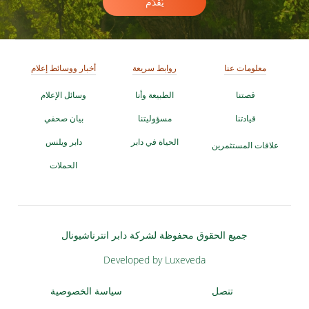
يُقدِّم
معلومات عنا
روابط سريعة
أخبار ووسائط إعلام
قصتنا
الطبيعة وأنا
وسائل الإعلام
قيادتنا
مسؤوليتنا
بيان صحفي
الحياة في دابر
دابر ويلنس
علاقات المستثمرين
الحملات
جميع الحقوق محفوظة لشركة دابر انترناشيونال
Developed by Luxeveda
تنصل
سياسة الخصوصية