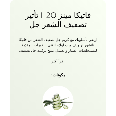
فاتيكا مينز H2O تأثير
تصفيف الشعر جل
ارتقي بأسلوبك مع كريم جل تصفيف الشعر من فاتيكا
ناتشورالز ويف ويت لوك، الغني بالخيرات المغذية
لمستخلصات الصبار والعسل. تمنح تركيبة جل تصفيف
الشعر هذه شعرك ثباتا شديدا يتحدى الجاذبية لمدة تصل
اقرأ أكثر
إلى 24 ساعة! سواء كنت ترغبين في الحصول على مظهر
أنيق وسهل أو أسلوب جامح وجريء ، فإن تركيبة كريم
الشعر الجل الطبيعية هذه تبسط مهمة تصفيف شعرك
مكونات :
وتثبيته وإدارته. تغذي تركيبته المصممة خصيصا شعرك
بعمق ، مما يجعله يبدو ويشعر بصحة جيدة وقوة وأناقة. لا
يترك جل الشعر الخالي من الكحول أي بقايا ، مما يضمن
بقاء شعرك آمنا وأنيقا طوال اليوم. مع كريم جل تصفيف
الشعر من فاتيكا ناتشورالز ويف ويت لوك، يمكنك
الاستمتاع بمستوى من الثبات يسمح لشعرك بالبقاء أملسا
وسهلا طوال اليوم، بغض النظر عما تفعله. جرب الثقة التي
تأتي مع رأس شعر مصفف ومغذي بشكل مثالي. امنحي