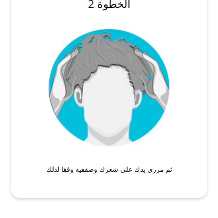
الخطوة 2
ثم مرري يدك على شعرك وصففيه وفقا لذلك