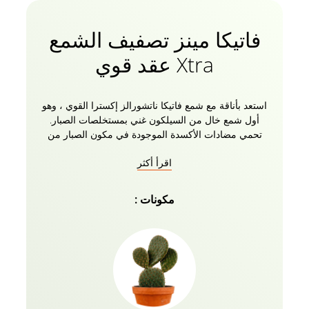
فاتيكا مينز تصفيف الشمع
Xtra عقد قوي
استعد بأناقة مع شمع فاتيكا ناتشورالز إكسترا القوي ، وهو
أول شمع خال من السيلكون غني بمستخلصات الصبار.
تحمي مضادات الأكسدة الموجودة في مكون الصبار من
الحرارة والتلوث وتعطي شعرا لامعا طبيعيا. مع وجود 0٪
اقرأ أكثر
سيليكون فيه تماما ، يبقى الشعر رطبا ويمنع ترقق الشعر.
غني بشمع العسل مع خصائص مرطبة ترطب الخصلات
وفروة الرأس ، مما يحافظ على شعرك بعيدا عن جفاف
مكونات :
التجعد. يمنع شعرك من أن يصبح جافا وهشا على المدى
الطويل. يزيد من تعريف شعرك دون إحداث أي فوضى.
يمنحك أسلوبا له تأثيرات طويلة الأمد ودقيق مع لمسة
نهائية احترافية. شمع الشعر الطبيعي للرجال من فاتيكا
يعطي جاذبية شديدة تتحدى الثبات لمدة 24 ساعة شمع
الشعر الخالي من الكحول لا يترك أي بقايا ، مما يحافظ
على شعرك آمنا ولكن أنيق اتجاهات للاستخدام 1. استخرج
بعض الشمع بالسبابة والإصبع الأوسط. افركي أصابعك معا