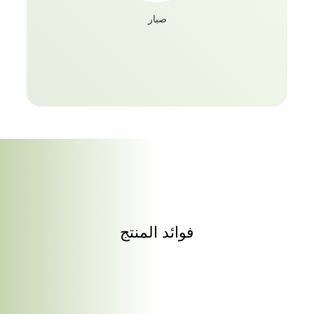
، مع التأكد من توزيع الشمع بالتساوي بدون كتل كبيرة. 2.
صبار
مرري إحدى يديك عبر الشعر ومرري أصابعك من خلال
الانفجارات ، وشطيرها وامسح كل الشمع عليها. سيبقي
الشمع الشعر بنفس الأسلوب. 3. حركي أصابعك على
شعرك. سوف يعطونها نظرة خلفية في مهب. استمر في
دفع شعرك في الموضع الذي تريده بالشمع حتى يصبح كل
شيء على ما يرام. تحقق من مجموعتنا الكاملة واعثر
على أفضل ما يناسبك Vatika Naturals xtra قوي قبضة
جل تصفيف الشعر يحافظ على فروة رأسك وشعرك رطبا
مما يوفر لك ثباتا قويا للغاية وخاليا من القرمشة مع لمعان
طبيعي. يحمي شمع جل التصفيف القوي من فاتيكا
ناتشورالز شعرك من الحرارة مما يوفر لشعرك ثباتا
ولمعانا قويا. يمنح شمع جل التصفيف متوسط الحمل من
فاتيكا ناتشورالز شعرك حجما وسماكة، مما يوفر لشعرك
ثباتا قابلا للتشكيل مع خيرات شمع النحل.
فوائد المنتج