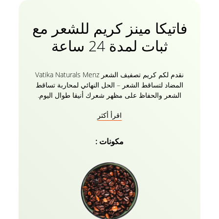
فاتيكا مينز كريم للشعر مع
ثبات لمدة 24 ساعة
نقدم لكم كريم تصفيف الشعر Vatika Naturals Menz
المضاد لتساقط الشعر – الحل النهائي لمحاربة تساقط
الشعر والحفاظ على مظهر شعرك أنيقا طوال اليوم.
تركيبة مصنوعة خصيصا غنية بالمستخلصات العضوية من
اقرأ أكثر
القهوة التي تعمل بعمق في فروة رأسك لتقوية بصيلات
الشعر وتعزيز نمو الشعر ومنع تساقط الشعر. يحتوي كريم
الشعر المبتكر هذا على مستخلصات طبيعية من طين
مكونات :
البنتونيت ، والتي لا تساعدك فقط على إنشاء تسريحة
الشعر التي تريدها ولكنها توفر أيضا ثباتا طوال اليوم دون
التسبب في أي ضرر لشعرك. سواء كنت تبحثين عن مظهر
أنيق ومصقول أو تسريحة مشدودة ومزخرفة ، يمكن أن
يساعدك كريم تصفيف الشعر هذا في تحقيق ذلك. بفضل
تركيبته اللطيفة ، يمكنك أن تطمئن إلى أن شعرك سيبقى
في مكانه دون الشعور باللزوجة أو الوزن. اكتشف جودة
كل من طين البنتونيت والقهوة – حيث يساعد طين