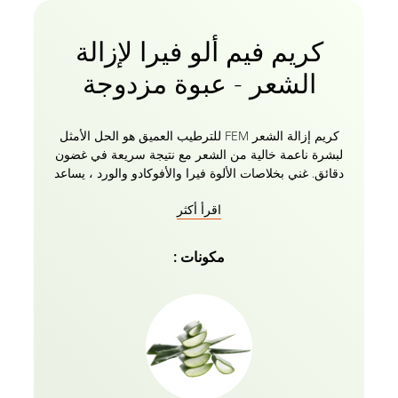
كريم فيم ألو فيرا لإزالة
الشعر - عبوة مزدوجة
كريم إزالة الشعر FEM للترطيب العميق هو الحل الأمثل
لبشرة ناعمة خالية من الشعر مع نتيجة سريعة في غضون
دقائق. غني بخلاصات الألوة فيرا والأفوكادو والورد ، يساعد
الكريم على تهدئة البشرة ، مما يعزز إبراز التوهج الداخلي.
اقرأ أكثر
يحتوي الصبار على خاصية تبريد تساعد على إزالة شعرك
دون أي إحساس بالحرقة. الأفوكادو يهدئ البشرة ويمنعها
من التلف. مستخلصات الورد ترطب البشرة وتساعد على
مكونات :
ترطيب البشرة. يأتي كريم إزالة الشعر FEM مع لوشن
العناية بالبشرة لموازنة درجة الحموضة بعد الاستخدام معه.