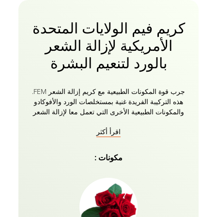
كريم فيم الولايات المتحدة
الأمريكية لإزالة الشعر
بالورد لتنعيم البشرة
جرب قوة المكونات الطبيعية مع كريم إزالة الشعر FEM.
هذه التركيبة الفريدة غنية بمستخلصات الورد والأفوكادو
والمكونات الطبيعية الأخرى التي تعمل معا لإزالة الشعر
بلطف مع تغذية بشرتك وترطيبها. هذا الكريم لطيف بما
اقرأ أكثر
يكفي للاستخدام اليومي ومناسب لجميع أنواع البشرة ، مما
يجعله إضافة مثالية لروتين جمالك. كما أنه يحتوي على
غسول للعناية بالبشرة لموازنة درجة الحموضة يساعد على
مكونات :
استعادة التوازن الطبيعي لبشرتك بعد إزالة الشعر ، مما
يجعلها ناعمة وسلسة ومنتعشة. تم تصميم المستحضر
خصيصا لترطيب وتغذية بشرتك ، ومنع الجفاف والتهيج.
استخدميه بعد كل جلسة لإزالة الشعر للحفاظ على صحة
بشرتك وحيويتها. قل وداعا لإزالة الشعر بالشمع والحلاقة
المؤلمة ومرحبا بكريم إزالة الشعر FEM اللطيف والفعال.