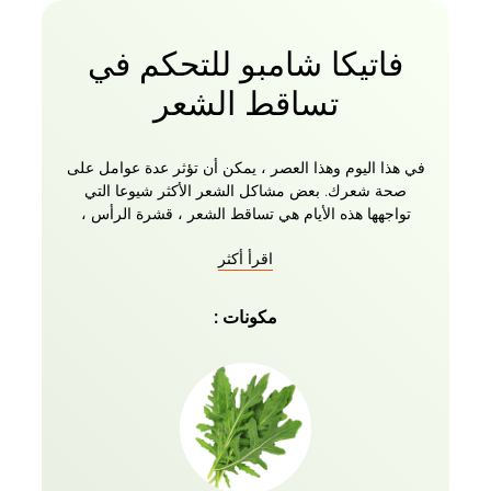
فاتيكا شامبو للتحكم في
تساقط الشعر
في هذا اليوم وهذا العصر ، يمكن أن تؤثر عدة عوامل على
صحة شعرك. بعض مشاكل الشعر الأكثر شيوعا التي
تواجهها هذه الأيام هي تساقط الشعر ، قشرة الرأس ،
الشعر التالف ، الشعر المجعد ، الأطراف المتقصفة ،
اقرأ أكثر
الشعر الجاف ، الشعر الخشن ، إلخ. يساعدك شامبو فاتيكا
ناتشورالز للتحكم في تساقط الشعر الغني بخيرات الصبار
والغيرجير على التعامل مع تقصف الشعر. فعال في الحد
مكونات :
من تساقط الشعر وتحفيز نمو الشعر. شامبو تساقط
الشعر لدينا يقوي جذور الشعر ويساعد في السيطرة على
تساقط الشعر. الزيوت المغذية في وصفة Vatika العشبية
هي كل ما تحتاجه لروتين العناية بشعرك! حان الوقت
لتوديع الشعر الضعيف والترحيب بخصلات قوتك الصحية
والسميكة واللامعة مع شامبو فاتيكا الطبيعي.