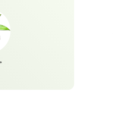
ولامعا وسلسا كما لم يكن م
م