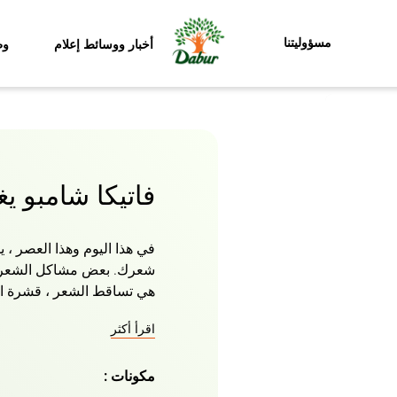
مسؤوليتنا
أخبار ووسائط إعلام
وظ
فاتيكا شامبو ي
في هذا اليوم وهذا العصر ،
شعرك. بعض مشاكل الشعر الأ
هي تساقط الشعر ، قشرة الر
الأطراف المتقصفة ، الشعر ا
اقرأ أكثر
شامبو مغذي تماما لجميع احت
ناتشورالز يغذي ويحمي مع خي
مكونات :
العادية. تضمن المكونات الط
الأساسية إصلاح شعرك من ال