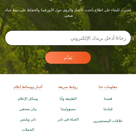
اشترك للبقاء على اطلاع بأحدث الأخبار والرؤى حول الأيورفيدا والحفاظ على نمط حياة
صحي.
يُقدِّم
معلومات عنا
روابط سريعة
أخبار ووسائط إعلام
قصتنا
الطبيعة وأنا
وسائل الإعلام
قيادتنا
مسؤوليتنا
بيان صحفي
الحياة في دابر
دابر ويلنس
علاقات المستثمرين
الحملات