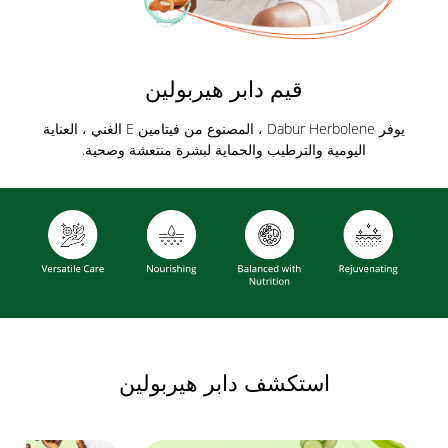
قيم دابر هيربولين
يوفر Dabur Herbolene ، المصنوع من فيتامين E الغني ، العناية
اليومية والترطيب والحماية لبشرة منتعشة وصحية.
استكشف دابر هيربولين