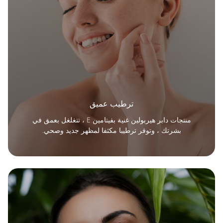
ترطيب عميق
منتجات دابر هيربولين غنية بفيتامين E ، تتغلغل بعمق في
بشرتك ، وتوفر ترطيبا مكثفا لمظهر جديد وصحي.