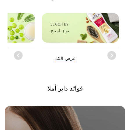
SEARCH BY
نوع المنتج
Item
عرض الكل
1
of
1
فوائد دابر أملا