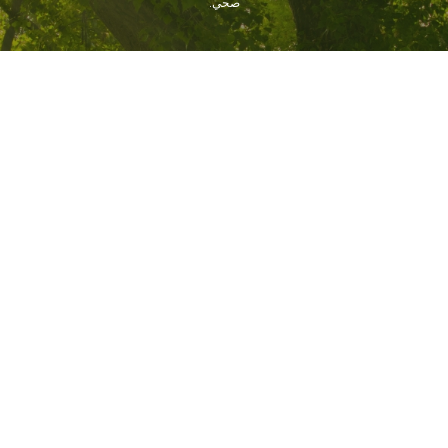
صحي.
يُقدِّم
معلومات عنا
روابط سريعة
أخبار ووسائط إعلام
قصتنا
الطبيعة وأنا
وسائل الإعلام
قيادتنا
مسؤوليتنا
بيان صحفي
الحياة في دابر
دابر ويلنس
علاقات المستثمرين
الحملات