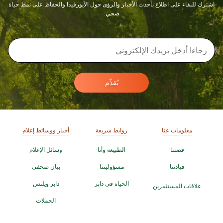
اشترك للبقاء على اطلاع بأحدث الأخبار والرؤى حول الأيورفيدا والحفاظ على نمط حياة
صحي.
يُقدِّم
معلومات عنا
روابط سريعة
أخبار ووسائط إعلام
قصتنا
الطبيعة وأنا
وسائل الإعلام
قيادتنا
مسؤوليتنا
بيان صحفي
الحياة في دابر
دابر ويلنس
علاقات المستثمرين
الحملات