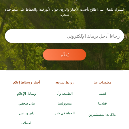
اشترك للبقاء على اطلاع بأحدث الأخبار والرؤى حول الأيورفيدا والحفاظ على نمط حياة
صحي.
يُقدِّم
معلومات عنا
روابط سريعة
أخبار ووسائط إعلام
قصتنا
الطبيعة وأنا
وسائل الإعلام
قيادتنا
مسؤوليتنا
بيان صحفي
الحياة في دابر
دابر ويلنس
علاقات المستثمرين
الحملات