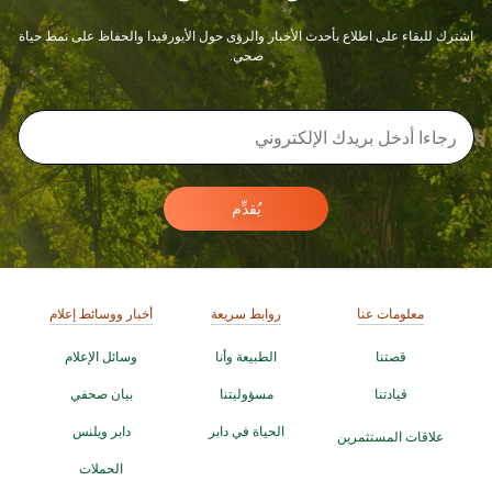
اشترك للبقاء على اطلاع بأحدث الأخبار والرؤى حول الأيورفيدا والحفاظ على نمط حياة
صحي.
يُقدِّم
معلومات عنا
روابط سريعة
أخبار ووسائط إعلام
قصتنا
الطبيعة وأنا
وسائل الإعلام
قيادتنا
مسؤوليتنا
بيان صحفي
الحياة في دابر
دابر ويلنس
علاقات المستثمرين
الحملات