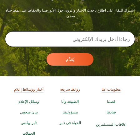
اشترك للبقاء على اطلاع بأحدث الأخبار والرؤى حول الأيورفيدا والحفاظ على نمط حياة
صحي.
يُقدِّم
معلومات عنا
روابط سريعة
أخبار ووسائط إعلام
قصتنا
الطبيعة وأنا
وسائل الإعلام
قيادتنا
مسؤوليتنا
بيان صحفي
الحياة في دابر
دابر ويلنس
علاقات المستثمرين
الحملات